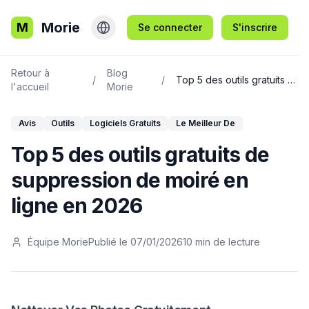
Morie
M
Se connecter
S'inscrire
Retour à
Blog
/
/
Top 5 des outils gratuits de suppression de moiré en ligne en 2026
l'accueil
Morie
Avis
Outils
Logiciels Gratuits
Le Meilleur De
Top 5 des outils gratuits de
suppression de moiré en
ligne en 2026
Équipe Morie
Publié le
07/01/2026
10
min de lecture