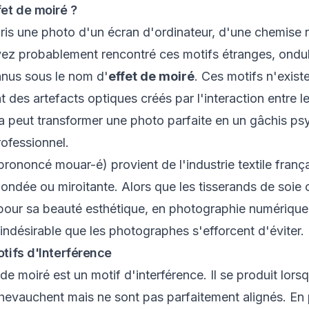
fet de moiré ?
pris une photo d'un écran d'ordinateur, d'une chemise
vez probablement rencontré ces motifs étranges, ondul
nnus sous le nom d'
effet de moiré
. Ces motifs n'exist
 des artefacts optiques créés par l'interaction entre le
la peut transformer une photo parfaite en un gâchis p
rofessionnel.
rononcé mouar-é) provient de l'industrie textile frança
 ondée ou miroitante. Alors que les tisserands de soie c
 pour sa beauté esthétique, en photographie numérique
 indésirable que les photographes s'efforcent d'éviter.
otifs d'Interférence
 de moiré est un
motif d'interférence
. Il se produit lor
chevauchent mais ne sont pas parfaitement alignés. En