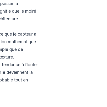
passer la
gnifie que le moiré
hitecture.
ce que le capteur a
uction mathématique
imple que de
texture.
nt tendance à flouter
rie
deviennent la
robable tout en