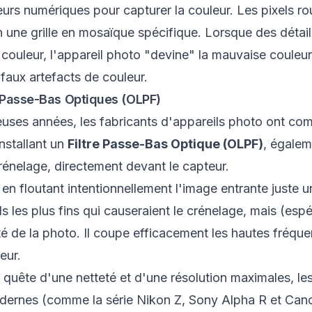
eurs numériques pour capturer la couleur. Les pixels ro
 une grille en mosaïque spécifique. Lorsque des détails
e couleur, l'appareil photo "devine" la mauvaise couleur
 faux artefacts de couleur.
s Passe-Bas Optiques (OLPF)
ses années, les fabricants d'appareils photo ont com
installant un
Filtre Passe-Bas Optique (OLPF)
, égalem
crénelage, directement devant le capteur.
e en floutant intentionnellement l'image entrante juste
ils les plus fins qui causeraient le crénelage, mais (es
eté de la photo. Il coupe efficacement les hautes fréqu
eur.
quête d'une netteté et d'une résolution maximales, le
ernes (comme la série Nikon Z, Sony Alpha R et Can