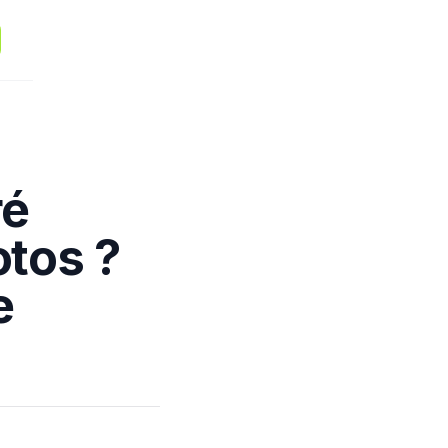
ré
otos ?
e