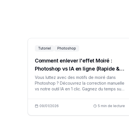
Tutoriel
Photoshop
Comment enlever l'effet Moiré :
Photoshop vs IA en ligne (Rapide &
Gratuit)
Vous luttez avec des motifs de moiré dans
Photoshop ? Découvrez la correction manuelle
vs notre outil IA en 1 clic. Gagnez du temps sur
vos scans et photos d'écran gratuitement.
09/01/2026
5
min de lecture