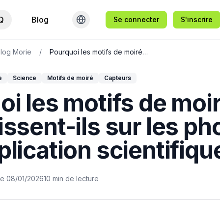
Q
Blog
Se connecter
S'inscrire
log Morie
/
Pourquoi les motifs de moiré apparaissent-ils sur les photos ? Une explication scientifique
e
Science
Motifs de moiré
Capteurs
i les motifs de moi
ssent-ils sur les ph
lication scientifiqu
le
08/01/2026
10
min de lecture