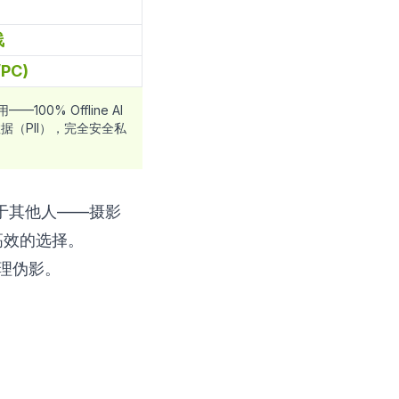
线
PC)
用——
100% Offline AI
据（PII），完全安全私
对于其他人——摄影
更高效的选择。
处理伪影。