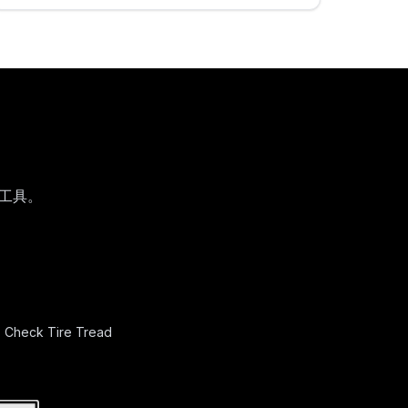
线工具。
Check Tire Tread