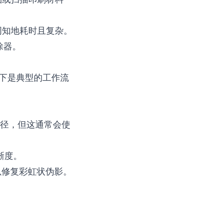
所周知地耗时且复杂。
除器。
以下是典型的工作流
径，但这通常会使
晰度。
以修复彩虹状伪影。
。