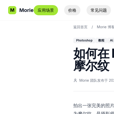
Morie
M
应用场景
价格
常见问题
返回首页
/
Morie 博
Photoshop
教程
AI
如何在 P
摩尔纹
Morie 团队
发布于
20
拍出一张完美的照
为摩尔纹，是摄影