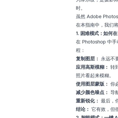
时。
虽然 Adobe P
在本指南中，我们将比
1. 困难模式：如何在 
在 Photosho
程：
复制图层：
永远不
应用高斯模糊：
转
照片看起来模糊。
使用图层蒙版：
你
减少颜色噪点：
导
重新锐化：
最后，
结论：
它有效，但
2. 智能模式：一键 