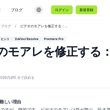
ブログ
ログイン
新規登録
e ブログ
/
ビデオのモアレを修正する：初心者ガイド
ヒント
DaVinci Resolve
Premiere Pro
のモアレを修正する
2026/1/4
10
分で読める
難しい理由
惑ですが、静的です。ビデオのモアレは気が散り、吐き