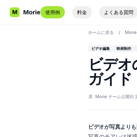
Morie
M
使用例
料金
よくある質問
ホームに戻る
/
Mori
ビデオ編集
映画制作
ビデオ
ガイド
Morie チーム
公開日
ビデオが写真よりも
写真のモアレは迷