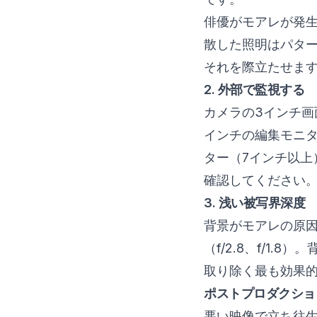
俳優がモアレが発
散した照明はパタ
それを際立たせま
2. 外部で監視する
カメラの3インチ画
インチの編集モニ
ター（7インチ以上
確認してください
3. 浅い被写界深度
背景がモアレの原
（f/2.8、f/1
取り除く最も効果
ポストプロダクショ
悪い映像で立ち往生