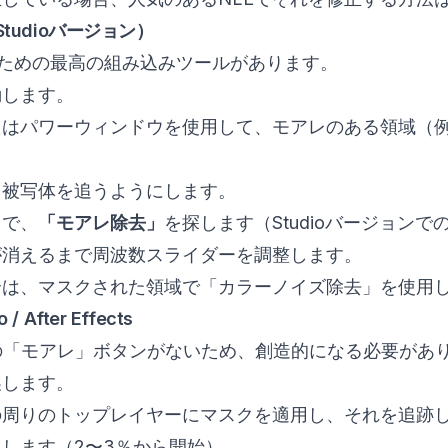
e（Studioバージョン）
、このための最高の組み込みツールがあります。
動します。
たはパワーウィンドウを使用して、モアレのある領域（
、被写体を追うようにします。
トで、
「モアレ除去」
を探します（Studioバージョン
が消えるまで周波数スライダーを調整します。
合は、マスクされた領域で「カラーノイズ除去」を使用
 / After Effects
は専用の「モアレ」ボタンがないため、創造的になる必要があ
製します。
の周りのトップレイヤーにマスクを適用し、それを追跡
します（2〜3％から開始）。