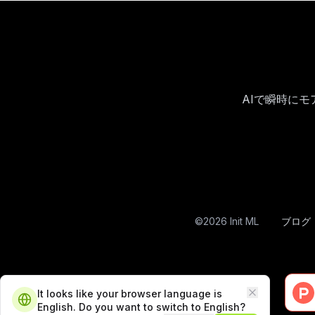
AIで瞬時に
©
2026
Init ML
ブログ
It looks like your browser language is
Close
English. Do you want to switch to English?