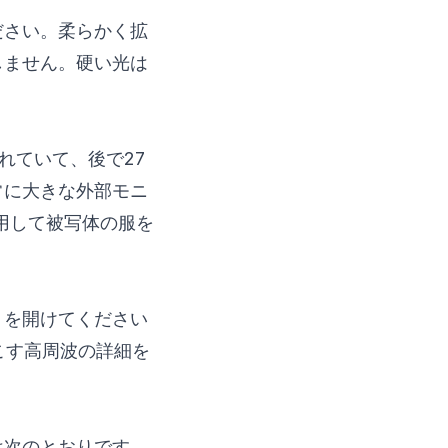
ださい。柔らかく拡
しません。硬い光は
れていて、後で27
常に大きな外部モニ
用して被写体の服を
りを開けてください
起こす高周波の詳細を
は次のとおりです。