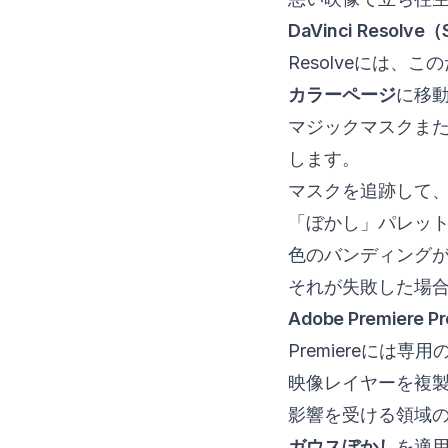
DaVinci Resolv
Resolveには
カラーページ
に移
マジックマスクま
します。
マスクを追跡して
「ぼかし」パレッ
色のバンディング
それが失敗した場
Adobe Premiere Pro
Premiereに
映像レイヤーを複
影響を受ける領域
ガウスぼかし
を適用