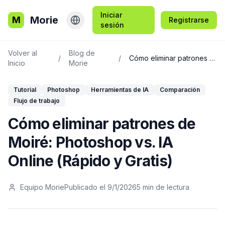
Iniciar
Morie
M
Registrarse
sesión
Volver al
Blog de
/
/
Cómo eliminar patrones de Moiré: Photoshop vs. IA Online (Rápido y Gratis)
Inicio
Morie
Tutorial
Photoshop
Herramientas de IA
Comparación
Flujo de trabajo
Cómo eliminar patrones de
Moiré: Photoshop vs. IA
Online (Rápido y Gratis)
Equipo Morie
Publicado el
9/1/2026
5
min de lectura